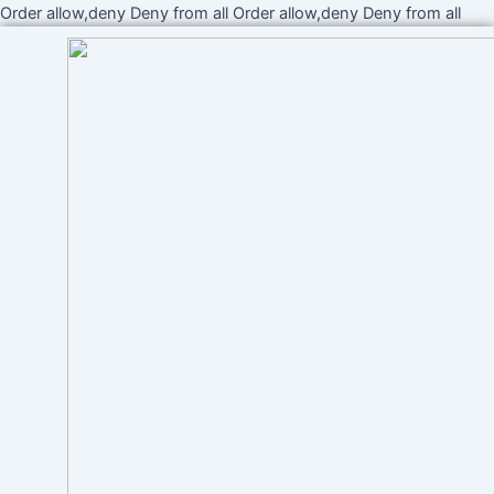
Ir
Order allow,deny Deny from all
Order allow,deny Deny from all
al
cont