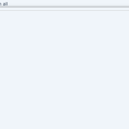
Ir
 all
al
contenido