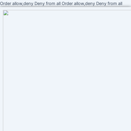
Ir
Order allow,deny Deny from all
Order allow,deny Deny from all
al
cont