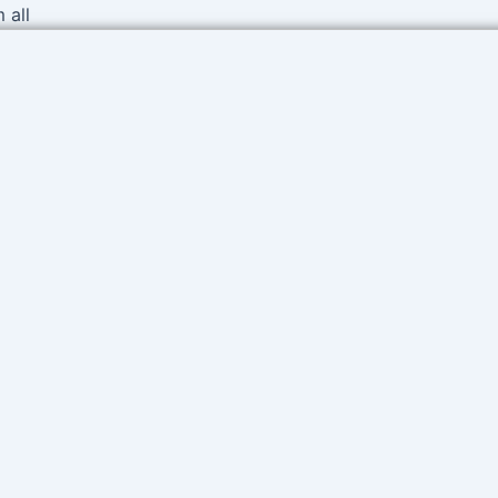
Ir
 all
al
contenido