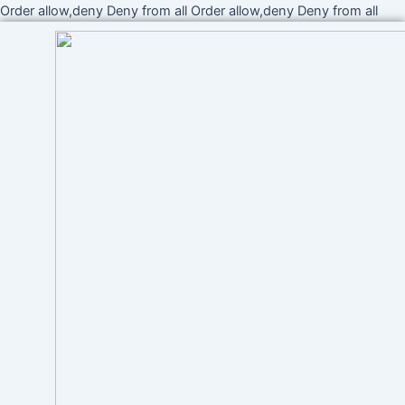
Ir
Order allow,deny Deny from all
Order allow,deny Deny from all
al
cont