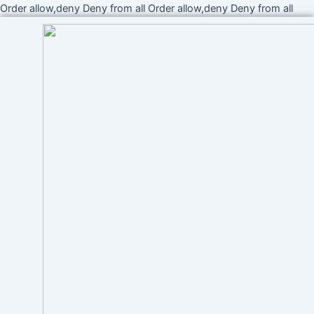
Ir
Order allow,deny Deny from all
Order allow,deny Deny from all
al
cont