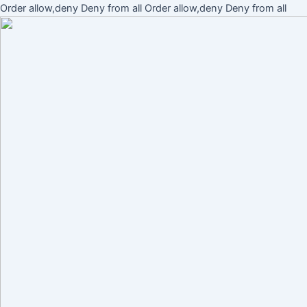
Ir
Order allow,deny Deny from all
Order allow,deny Deny from all
al
cont