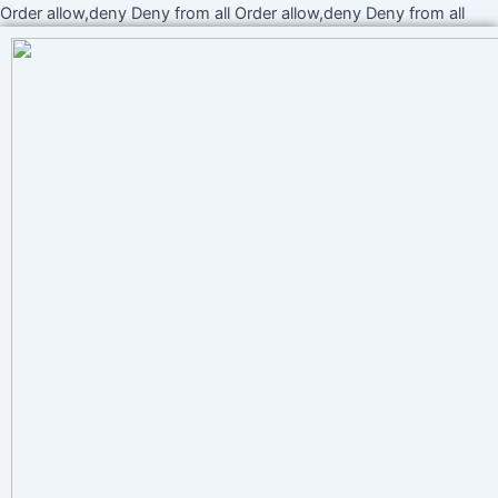
Ir
Order allow,deny Deny from all
Order allow,deny Deny from all
al
cont