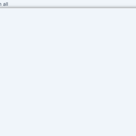
Ir
 all
al
contenido