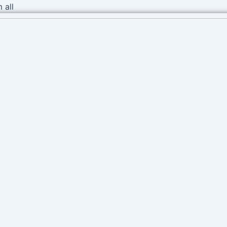
Ir
 all
al
contenido