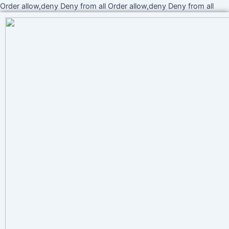
Ir
Order allow,deny Deny from all
Order allow,deny Deny from all
al
cont