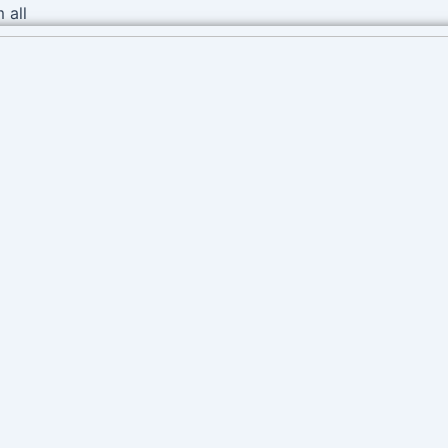
Ir
 all
al
contenido