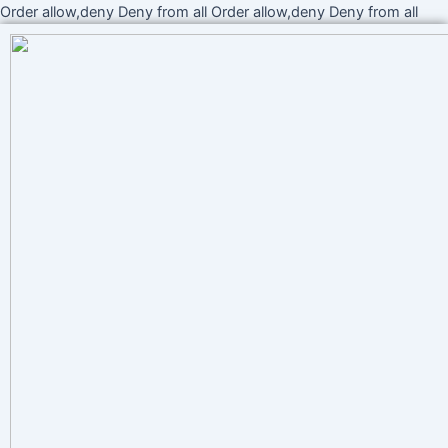
Ir
Order allow,deny Deny from all
Order allow,deny Deny from all
al
cont