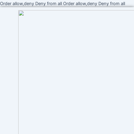
Ir
Order allow,deny Deny from all
Order allow,deny Deny from all
al
cont