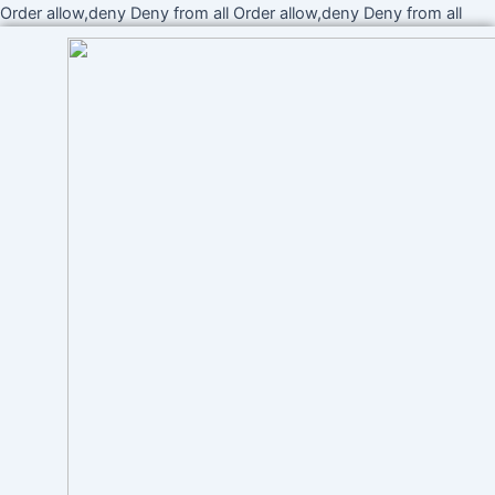
Ir
Order allow,deny Deny from all
Order allow,deny Deny from all
al
cont