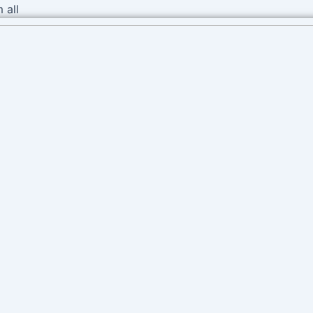
Ir
 all
al
contenido