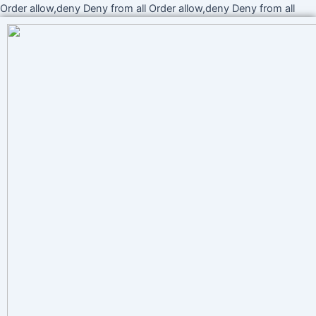
Ir
Order allow,deny Deny from all
Order allow,deny Deny from all
al
cont