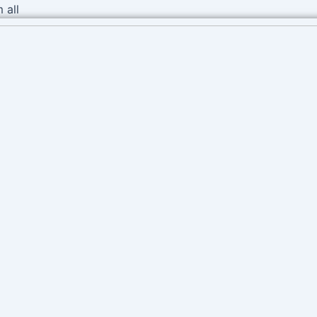
Ir
 all
al
contenido