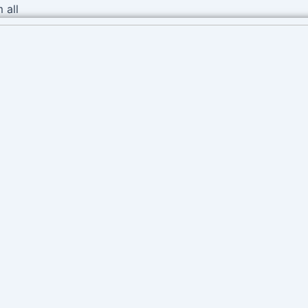
Ir
 all
al
contenido