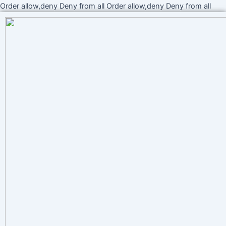
Ir
Order allow,deny Deny from all
Order allow,deny Deny from all
al
cont