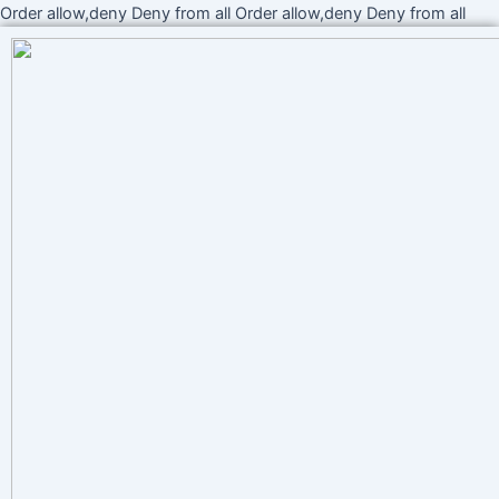
Ir
Order allow,deny Deny from all
Order allow,deny Deny from all
al
cont