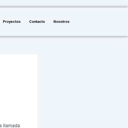
Proyectos
Contacto
Nosotros
la llamada