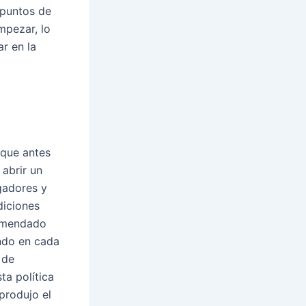
 puntos de
mpezar, lo
r en la
 que antes
abrir un
gadores y
diciones
comendado
ando en cada
 de
ta política
produjo el