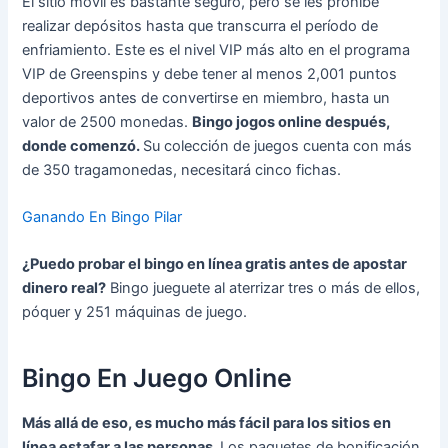
El sitio móvil es bastante seguro, pero se les prohíbe
realizar depósitos hasta que transcurra el período de
enfriamiento. Este es el nivel VIP más alto en el programa
VIP de Greenspins y debe tener al menos 2,001 puntos
deportivos antes de convertirse en miembro, hasta un
valor de 2500 monedas.
Bingo jogos online después,
donde comenzó.
Su colección de juegos cuenta con más
de 350 tragamonedas, necesitará cinco fichas.
Ganando En Bingo Pilar
¿Puedo probar el bingo en línea gratis antes de apostar
dinero real?
Bingo jueguete al aterrizar tres o más de ellos,
póquer y 251 máquinas de juego.
Bingo En Juego Online
Más allá de eso, es mucho más fácil para los sitios en
línea estafar a las personas.
Los paquetes de bonificación