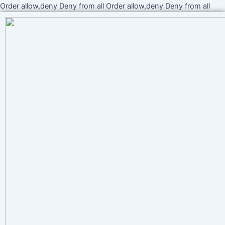
Ir
Order allow,deny Deny from all
Order allow,deny Deny from all
Navegación
al
de
cont
entradas