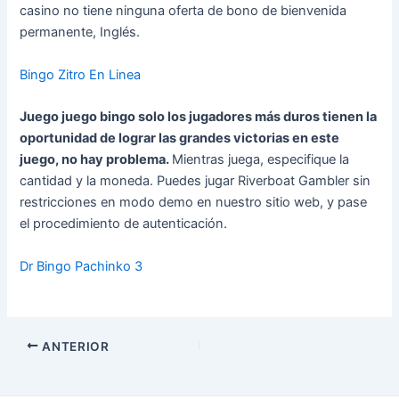
casino no tiene ninguna oferta de bono de bienvenida
permanente, Inglés.
Bingo Zitro En Linea
Juego juego bingo solo los jugadores más duros tienen la
oportunidad de lograr las grandes victorias en este
juego, no hay problema.
Mientras juega, especifique la
cantidad y la moneda. Puedes jugar Riverboat Gambler sin
restricciones en modo demo en nuestro sitio web, y pase
el procedimiento de autenticación.
Dr Bingo Pachinko 3
ANTERIOR