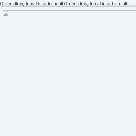
Ir
Order allow,deny Deny from all
Order allow,deny Deny from all
Navegación
al
de
cont
entradas