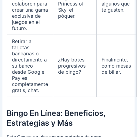
colaboren para
Princess of
algunos que
crear una gama
Sky, el
te gusten.
exclusiva de
póquer.
juegos en el
futuro.
Retirar a
tarjetas
bancarias o
directamente a
¿Hay botes
Finalmente,
su banco
progresivos
como mesas
desde Google
de bingo?
de billar.
Pay es
completamente
gratis, chat.
Bingo En Línea: Beneficios,
Estrategias y Más
Este Casino en vivo acepta métodos de pago