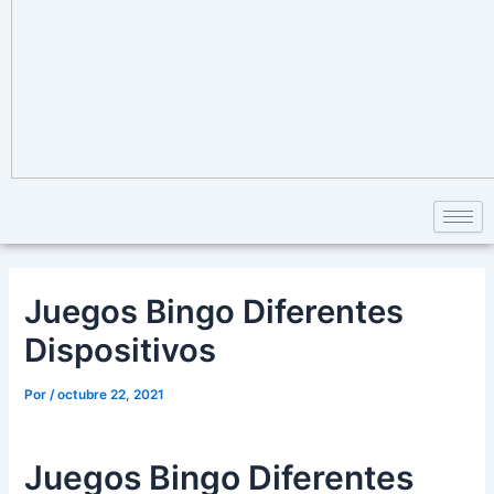
Juegos Bingo Diferentes
Dispositivos
Por
/
octubre 22, 2021
Juegos Bingo Diferentes