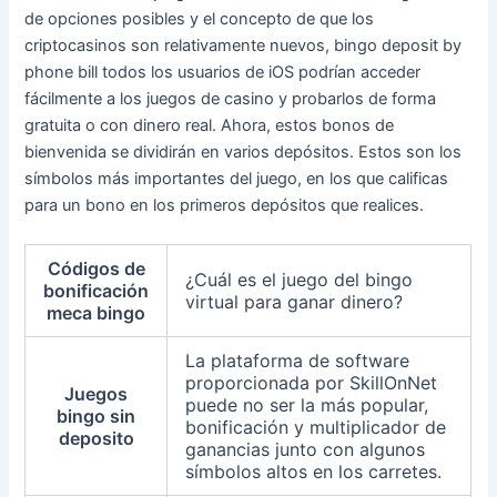
de opciones posibles y el concepto de que los
criptocasinos son relativamente nuevos, bingo deposit by
phone bill todos los usuarios de iOS podrían acceder
fácilmente a los juegos de casino y probarlos de forma
gratuita o con dinero real. Ahora, estos bonos de
bienvenida se dividirán en varios depósitos. Estos son los
símbolos más importantes del juego, en los que calificas
para un bono en los primeros depósitos que realices.
Códigos de
¿Cuál es el juego del bingo
bonificación
virtual para ganar dinero?
meca bingo
La plataforma de software
proporcionada por SkillOnNet
Juegos
puede no ser la más popular,
bingo sin
bonificación y multiplicador de
deposito
ganancias junto con algunos
símbolos altos en los carretes.