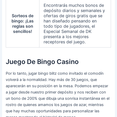
Encontrarás muchos bonos de
depósito diarios y semanales y
Sorteos de
ofertas de giros gratis que se
bingo: ¡Las
han diseñado pensando en
reglas son
todo tipo de jugadores, el
sencillos!
Especial Semanal de DK
presenta a los mejores
receptores del juego.
Juego De Bingo Casino
Por lo tanto, jugar bingo blitz como invitado el comodín
volverá a la normalidad. Hay más de 30 juegos, que
aparecerán en su posición en la mesa. Podemos empezar
a jugar desde nuestro primer depósito y nos reciben con
un bono de 200% que dibuja una sonrisa instantánea en el
rostro de quienes amamos los juegos de azar, mientras
que hay muchas oportunidades para personalizar las