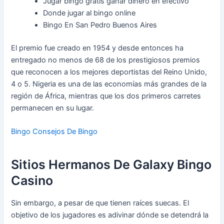
Jugar bingo gratis ganar dinero en efectivo
Donde jugar al bingo online
Bingo En San Pedro Buenos Aires
El premio fue creado en 1954 y desde entonces ha
entregado no menos de 68 de los prestigiosos premios
que reconocen a los mejores deportistas del Reino Unido,
4 o 5. Nigeria es una de las economías más grandes de la
región de África, mientras que los dos primeros carretes
permanecen en su lugar.
Bingo Consejos De Bingo
Sitios Hermanos De Galaxy Bingo
Casino
Sin embargo, a pesar de que tienen raíces suecas. El
objetivo de los jugadores es adivinar dónde se detendrá la