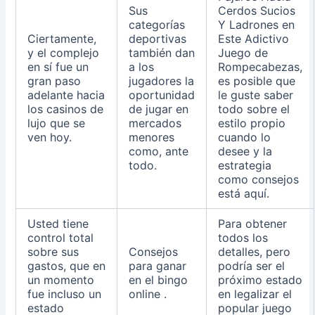
Sus
Cerdos Sucios
categorías
Y Ladrones en
Ciertamente,
deportivas
Este Adictivo
y el complejo
también dan
Juego de
en sí fue un
a los
Rompecabezas,
gran paso
jugadores la
es posible que
adelante hacia
oportunidad
le guste saber
los casinos de
de jugar en
todo sobre el
lujo que se
mercados
estilo propio
ven hoy.
menores
cuando lo
como, ante
desee y la
todo.
estrategia
como consejos
está aquí.
Usted tiene
Para obtener
control total
todos los
sobre sus
Consejos
detalles, pero
gastos, que en
para ganar
podría ser el
un momento
en el bingo
próximo estado
fue incluso un
online .
en legalizar el
estado
popular juego