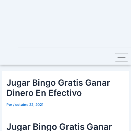
Jugar Bingo Gratis Ganar
Dinero En Efectivo
Por
/
octubre 22, 2021
Jugar Bingo Gratis Ganar