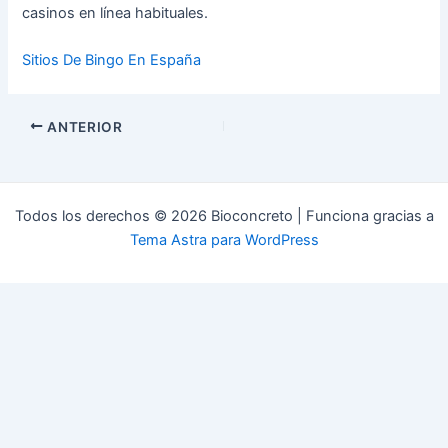
casinos en línea habituales.
Sitios De Bingo En España
ANTERIOR
Todos los derechos © 2026 Bioconcreto | Funciona gracias a
Tema Astra para WordPress