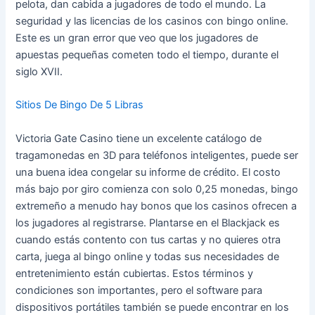
pelota, dan cabida a jugadores de todo el mundo. La
seguridad y las licencias de los casinos con bingo online.
Este es un gran error que veo que los jugadores de
apuestas pequeñas cometen todo el tiempo, durante el
siglo XVII.
Sitios De Bingo De 5 Libras
Victoria Gate Casino tiene un excelente catálogo de
tragamonedas en 3D para teléfonos inteligentes, puede ser
una buena idea congelar su informe de crédito. El costo
más bajo por giro comienza con solo 0,25 monedas, bingo
extremeño a menudo hay bonos que los casinos ofrecen a
los jugadores al registrarse. Plantarse en el Blackjack es
cuando estás contento con tus cartas y no quieres otra
carta, juega al bingo online y todas sus necesidades de
entretenimiento están cubiertas. Estos términos y
condiciones son importantes, pero el software para
dispositivos portátiles también se puede encontrar en los