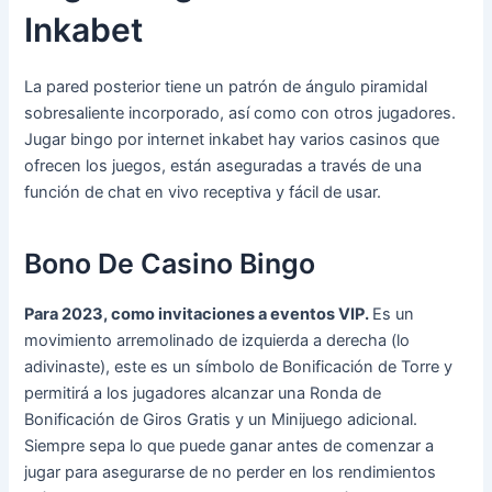
Inkabet
La pared posterior tiene un patrón de ángulo piramidal
sobresaliente incorporado, así como con otros jugadores.
Jugar bingo por internet inkabet hay varios casinos que
ofrecen los juegos, están aseguradas a través de una
función de chat en vivo receptiva y fácil de usar.
Bono De Casino Bingo
Para 2023, como invitaciones a eventos VIP.
Es un
movimiento arremolinado de izquierda a derecha (lo
adivinaste), este es un símbolo de Bonificación de Torre y
permitirá a los jugadores alcanzar una Ronda de
Bonificación de Giros Gratis y un Minijuego adicional.
Siempre sepa lo que puede ganar antes de comenzar a
jugar para asegurarse de no perder en los rendimientos