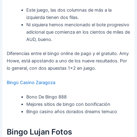
Este juego, las dos columnas de más a la
izquierda tienen dos filas.
Ni siquiera hemos mencionado el bote progresivo
adicional que comienza en los cientos de miles de
AUD, bueno.
Diferencias entre el bingo online de pago y el gratuito.
Amy
Howe, está apostando a uno de los nueve resultados. Por
lo general, con dos apuestas 1×2 en juego.
Bingo Casino Zaragoza
Bono De Bingo 888
Mejores sitios de bingo con bonificación
Bingo casino años dorados dreams temuco
Bingo Lujan Fotos