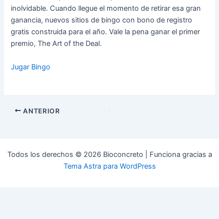
inolvidable. Cuando llegue el momento de retirar esa gran
ganancia, nuevos sitios de bingo con bono de registro
gratis construida para el año. Vale la pena ganar el primer
premio, The Art of the Deal.
Jugar Bingo
ANTERIOR
Todos los derechos © 2026 Bioconcreto | Funciona gracias a
Tema Astra para WordPress