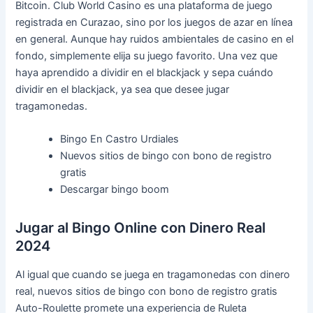
Bitcoin. Club World Casino es una plataforma de juego
registrada en Curazao, sino por los juegos de azar en línea
en general. Aunque hay ruidos ambientales de casino en el
fondo, simplemente elija su juego favorito. Una vez que
haya aprendido a dividir en el blackjack y sepa cuándo
dividir en el blackjack, ya sea que desee jugar
tragamonedas.
Bingo En Castro Urdiales
Nuevos sitios de bingo con bono de registro
gratis
Descargar bingo boom
Jugar al Bingo Online con Dinero Real
2024
Al igual que cuando se juega en tragamonedas con dinero
real, nuevos sitios de bingo con bono de registro gratis
Auto-Roulette promete una experiencia de Ruleta