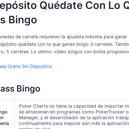
Depósito Quédate Con Lo 
s Bingo
nedas de carrete requieren la apuesta máxima para ganar 
depósito quédate con lo que ganes bingo 3 carretes. Tambi
o, 5 carretes. Lo último: vídeo bingos con botes progresiv
nea Gratis Sin Depositos
lass Bingo
Poker Charts no tiene la capacidad de importar 
ngo
se almacenan en programas como PokerTracker o
en
Manager, y el desarrollador de la aplicación trabaj
ería
continuamente para mejorar aún más la aplicació