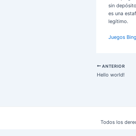
sin depósit
es una esta
legítimo.
Juegos Bing
ANTERIOR
Hello world!
Todos los dere