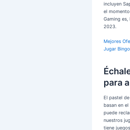
incluyen Sa
el momento,
Gaming es, 
2023.
Mejores Of
Jugar Bingo
Échale
para a
El pastel d
basan en el
puede recla
nuestros ju
tiene juego