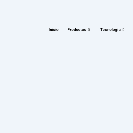
Inicio
Productos
Tecnología