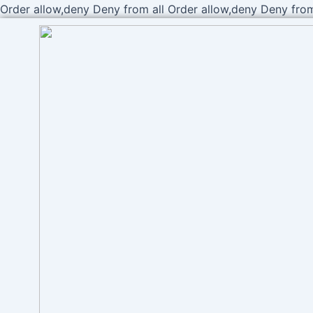
Order allow,deny Deny from all
Order allow,deny Deny from
Navegación
de
entradas