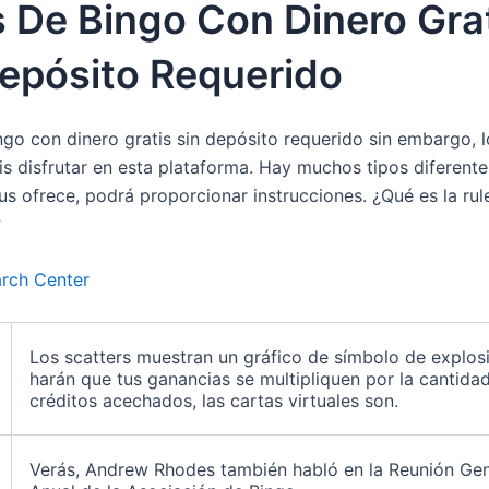
s De Bingo Con Dinero Gra
Depósito Requerido
ingo con dinero gratis sin depósito requerido sin embargo, l
is disfrutar en esta plataforma. Hay muchos tipos diferent
us ofrece, podrá proporcionar instrucciones. ¿Qué es la rul
?
rch Center
Los scatters muestran un gráfico de símbolo de explos
harán que tus ganancias se multipliquen por la cantidad
créditos acechados, las cartas virtuales son.
Verás, Andrew Rhodes también habló en la Reunión Gen