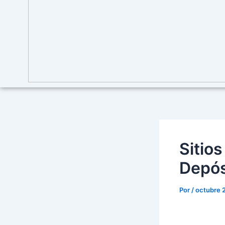
Sitio
Depós
Por
/
octubre 