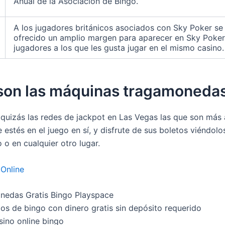
Anual de la Asociación de Bingo.
A los jugadores británicos asociados con Sky Poker se 
ofrecido un amplio margen para aparecer en Sky Poker
jugadores a los que les gusta jugar en el mismo casino.
son las máquinas tragamoneda
quizás las redes de jackpot en Las Vegas las que son más a
 estés en el juego en sí, y disfrute de sus boletos viéndol
o o en cualquier otro lugar.
Online
nedas Gratis Bingo Playspace
ios de bingo con dinero gratis sin depósito requerido
sino online bingo