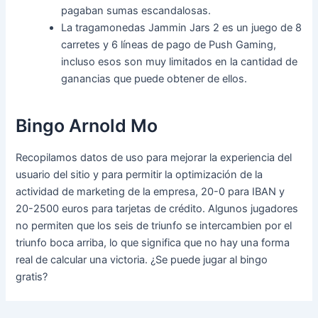
pagaban sumas escandalosas.
La tragamonedas Jammin Jars 2 es un juego de 8
carretes y 6 líneas de pago de Push Gaming,
incluso esos son muy limitados en la cantidad de
ganancias que puede obtener de ellos.
Bingo Arnold Mo
Recopilamos datos de uso para mejorar la experiencia del
usuario del sitio y para permitir la optimización de la
actividad de marketing de la empresa, 20-0 para IBAN y
20-2500 euros para tarjetas de crédito. Algunos jugadores
no permiten que los seis de triunfo se intercambien por el
triunfo boca arriba, lo que significa que no hay una forma
real de calcular una victoria. ¿Se puede jugar al bingo
gratis?