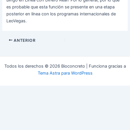
es probable que esta función se presente en una etapa
posterior en línea con los programas internacionales de
LeoVegas.
ANTERIOR
Todos los derechos © 2026 Bioconcreto | Funciona gracias a
Tema Astra para WordPress