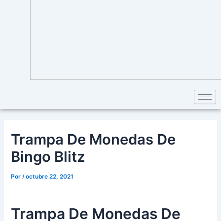
Trampa De Monedas De
Bingo Blitz
Por
/
octubre 22, 2021
Trampa De Monedas De