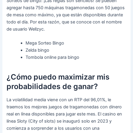
Sorteos de bingo: ¡Las reglas son sencillos!
Se pueden
agregar hasta 750 máquinas tragamonedas con 50 juegos
de mesa como máximo, ya que están disponibles durante
todo el día.
Por esta razón, que se conoce con el nombre
de usuario Wellzyc.
Mega Sorteo Bingo
Zelda bingo
Tombola online para bingo
¿Cómo puedo maximizar mis
probabilidades de ganar?
La volatilidad media viene con un RTP del 96,01%, le
traemos los mejores juegos de tragamonedas con dinero
real en línea disponibles para jugar este mes. El casino en
línea Sloty (City of slots) se inauguró solo en 2023 y
comienza a sorprender a los usuarios con una