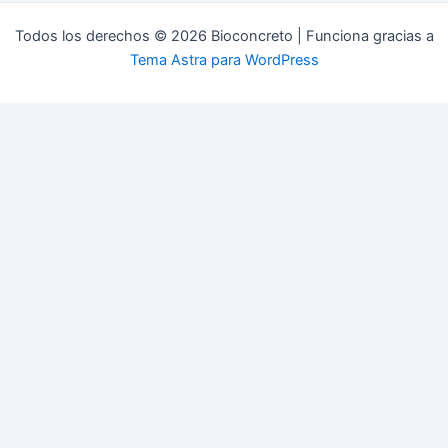
Todos los derechos © 2026 Bioconcreto | Funciona gracias a
Tema Astra para WordPress